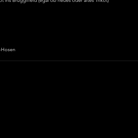
ins Brügglifeld (egal ob neues oder altes Trikot)
u-Hosen