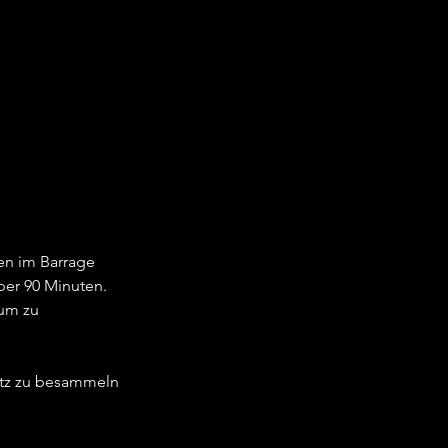
en im Barrage 
ber 90 Minuten. 
um zu 
atz zu besammeln 