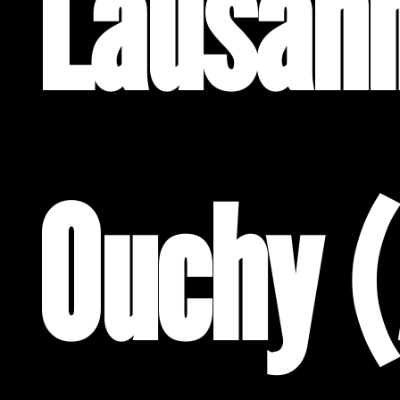
Lausan
Ouchy 