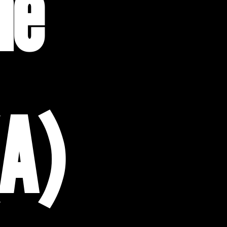
ne
(A)