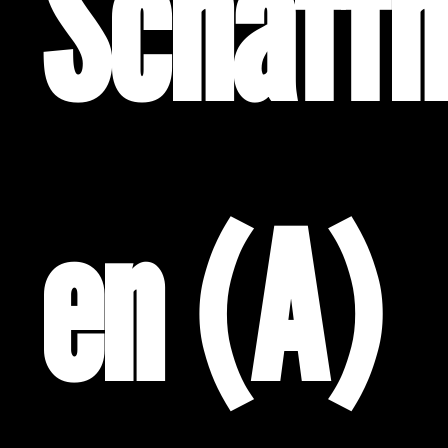
Schaff
en (A)