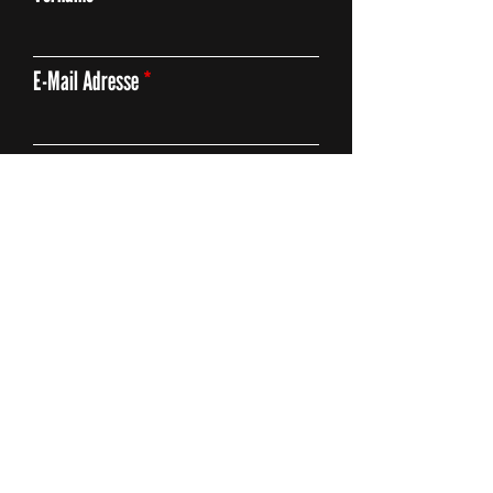
E-Mail Adresse
Thema
Deine Anfrage
Absenden
ZÄME FÖR AARAU