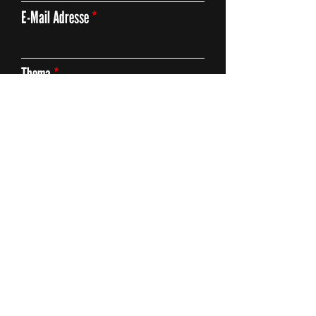
E-Mail Adresse
Thema
Deine Anfrage
Absenden
ZÄME FÖR AARAU
SZENE AARAU