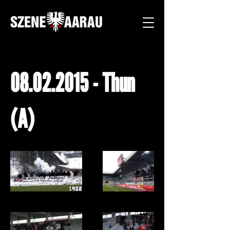
08.02.2015
- Thun
(A)