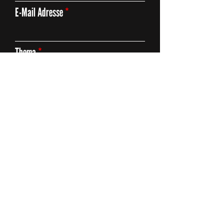
E-Mail Adresse
Thema
Deine Anfrage
Absenden
ZÄME FÖR AARAU
SZENE AARAU