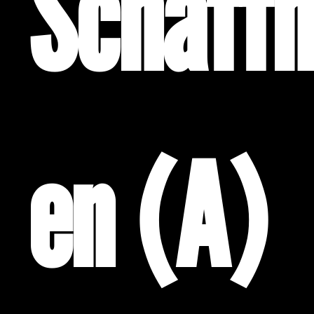
Schaff
en (A)