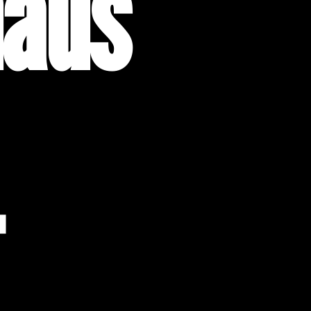
haus
-