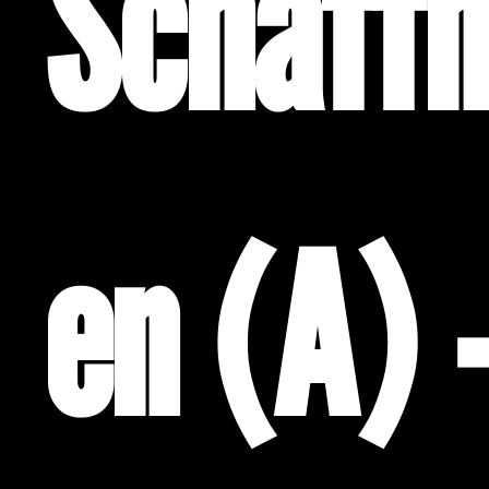
Schaff
en (A) 