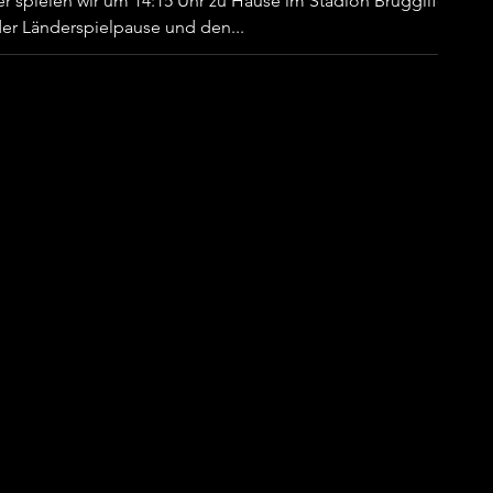
 spielen wir um 14:15 Uhr zu Hause im Stadion Brügglifeld
er Länderspielpause und den...