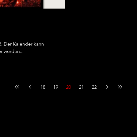
25. Der Kalender kann
er werden...
18
19
20
21
22