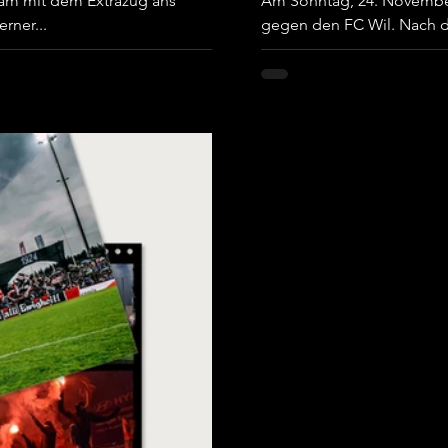
am mit dem Extrazug ans
Am Sonntag, 24. November
erner...
gegen den FC Wil. Nach d